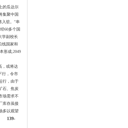
上的瓜达尔
将集聚中国
将入驻。“串
经60多个国
大学副校长
沿线国家和
成;2049
高，或将达
下行，令市
运行，由于
矿石、焦炭
市场需求不
厂库存虽接
场多以观望
7 139-