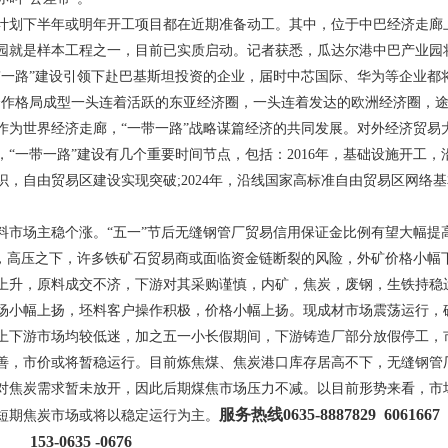
计划下半年或明年开工项目都在近期准备动工。其中，位于中巴经济走廊
园就是样本工程之一，目前已实质启动。记者获悉，瓜达尔港中巴产业园
带一路”建设引领下赴巴基斯坦投资的企业，届时中芯国际、华为等企业都
合作格局成型一头连着活跃的东亚经济圈，一头连着发达的欧洲经济圈，途
作为世界经济走廊，“一带一路”战略谋篇经济的共同发展。对外经济贸易
，“一带一路”建设有几个重要时间节点，包括：2016年，基础设施开工，
，自由贸易区建设实现突破;2024年，沿线国家高标准自由贸易区网络基本形
料市场主稳个涨。“五一”节后无缝钢管厂贸易信用保证金比例有望大幅提
上，高压之下，许多铁矿石贸易商或面临资金链断裂的风险，外矿价格小幅
上升，原料成交不济，下游对其采购谨慎，内矿，焦炭，废钢，生铁持稳
场小幅上扬，坯料客户操作积极，价格小幅上扬。现成材市场震荡运行，
上下游市场均较低迷，加之五一小长假期间，下游铸造厂部分放假停工，
善，市价或将暂稳运行。目前炼焦煤、焦炭港口库存居高不下，无缝钢管
对焦炭需求暂未放开，因此后期煤焦市场压力不减。以目前形势来看，市
服务热线0635-8887829 606166
短期焦炭市场或将以稳定运行为主。
3 153-0635 -0676