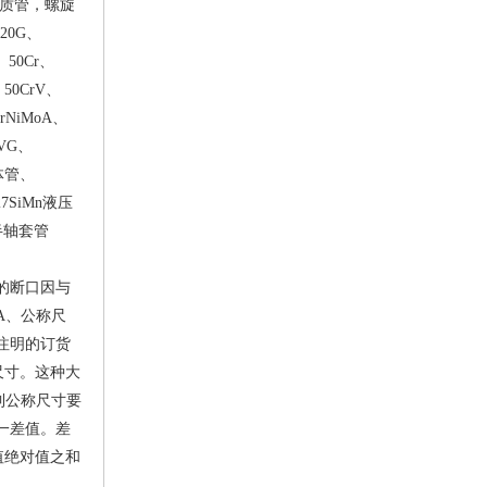
地质管，螺旋
20G、
、50Cr、
、50CrV、
CrNiMoA、
oVG、
流体管、
27SiMn液压
车半轴套管
的断口因与
A、公称尺
注明的订货
尺寸。这种大
到公称尺寸要
一差值。差
值绝对值之和