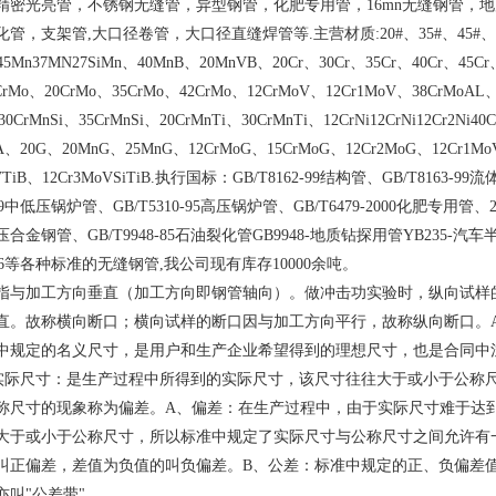
精密光亮管，不锈钢无缝管，异型钢管，化肥专用管，16mn无缝钢管，
管，支架管,大口径卷管，大口径直缝焊管等.主营材质:20#、35#、45#、
45Mn37MN27SiMn、40MnB、20MnVB、20Cr、30Cr、35Cr、40Cr、45Cr
2CrMo、20CrMo、35CrMo、42CrMo、12CrMoV、12Cr1MoV、38CrMoAL
30CrMnSi、35CrMnSi、20CrMnTi、30CrMnTi、12CrNi12CrNi12Cr2Ni40
VA、20G、20MnG、25MnG、12CrMoG、15CrMoG、12Cr2MoG、12Cr1M
VTiB、12Cr3MoVSiTiB.执行国标：GB/T8162-99结构管、GB/T8163-99
7-99中低压锅炉管、GB/T5310-95高压锅炉管、GB/T6479-2000化肥专用管、
合金钢管、GB/T9948-85石油裂化管GB9948-地质钻探用管YB235-汽
35-96等各种标准的无缝钢管,我公司现有库存10000余吨。
指与加工方向垂直（加工方向即钢管轴向）。做冲击功实验时，纵向试样
直。故称横向断口；横向试样的断口因与加工方向平行，故称纵向断口。
中规定的名义尺寸，是用户和生产企业希望得到的理想尺寸，也是合同中
实际尺寸：是生产过程中所得到的实际尺寸，该尺寸往往大于或小于公称
称尺寸的现象称为偏差。A、偏差：在生产过程中，由于实际尺寸难于达
大于或小于公称尺寸，所以标准中规定了实际尺寸与公称尺寸之间允许有
叫正偏差，差值为负值的叫负偏差。B、公差：标准中规定的正、负偏差
亦叫"公差带"。