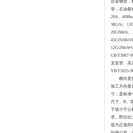
合金钢管，
管，石油裂化
20A、40Mn
38CrSi、1
20CrMnSi、
45CrNiMo
12Cr2MoW
GB/T308
支架管、高压
YB/T50
横向是
加工方向垂
寸：是标准
尺寸。B、
于或小于公
求，即往往
值为正值的
叫做公差，