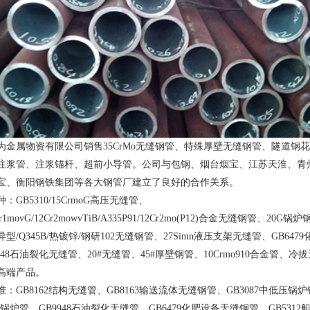
属物资有限公司销售35CrMo无缝钢管、特殊厚壁无缝钢管、隧道钢
注浆管、注浆锚杆、超前小导管。公司与包钢、烟台烟宝、江苏天淮、青
宝、衡阳钢铁集团等各大钢管厂建立了良好的合作关系。
种：
GB5310/
15CrmoG高压无缝管、
r1movG/
12Cr2mowvTiB/
A335P91/
12Cr2mo(P12)
合金无缝钢管、20G锅炉钢
异型/
Q345B/
热镀锌/
钢研102
无缝钢管、27Simn液压支架无缝管、GB647
948石油裂化无缝管、20#无缝管、45#厚壁钢管、10Crmo910合金管、冷
高端产品。
B8162结构无缝管、GB8163输送流体无缝钢管、GB3087中低压锅
高压锅炉管、GB9948石油裂化无缝管、GB6479化肥设备无缝钢管、GB531