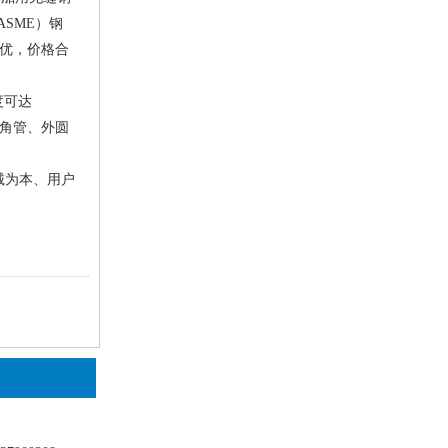
ASME）钢
量优，价格合
度可达
、六角管、外圆
诚为本、用户