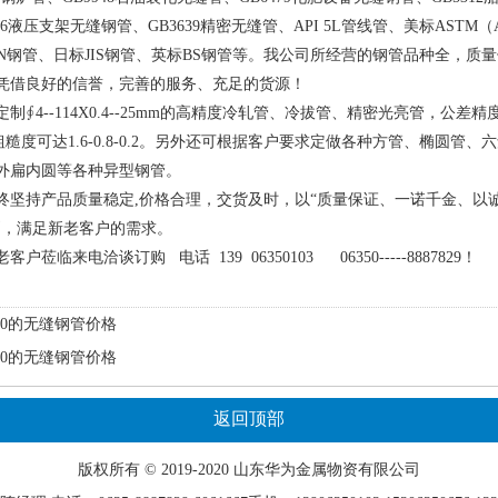
396液压支架无缝钢管、GB3639精密无缝管、API 5L管线管、美标ASTM（
IN钢管、日标JIS钢管、英标BS钢管等。我公司所经营的钢管品种全，质
凭借良好的信誉，完善的服务、充足的货源！
4--114X0.4--25mm的高精度冷轧管、冷拔管、精密光亮管，公差精
mm,粗糙度可达1.6-0.8-0.2。另外还可根据客户要求定做各种方管、椭圆管
外扁内圆等各种异型钢管。
持产品质量稳定,价格合理，交货及时，以“质量保证、一诺千金、以
则，满足新老客户的需求。
临来电洽谈订购 电话 139 06350103 06350-----8887829！
*20的无缝钢管价格
*20的无缝钢管价格
返回顶部
版权所有 © 2019-2020 山东
华为
金属物资有限公司