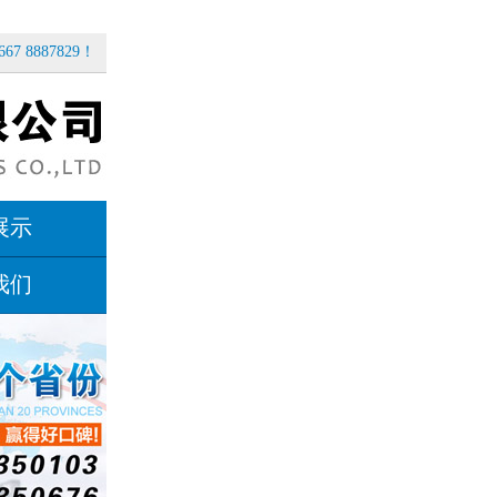
67 8887829！
展示
我们