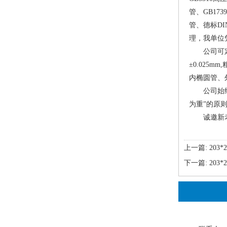
管、GB17
管、德标D
理，我单位
公司可定制∮
±0.025
内椭圆管、
公司始终坚
为重”的原
诚邀新老客户莅
上一篇:
203
下一篇:
203