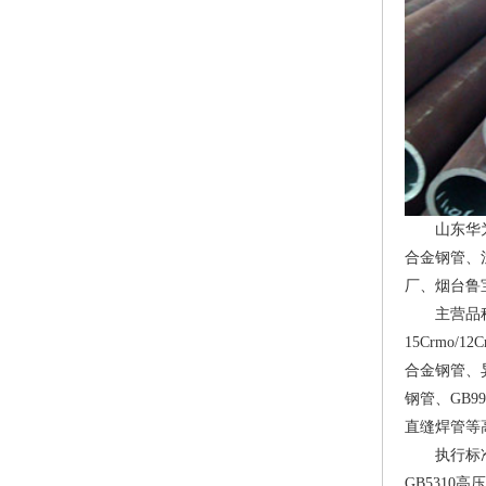
山东华为金
合金钢管、
厂、烟台鲁
主营品
15Crmo
/12C
合金钢管、
钢管、GB9
直缝焊管等
执行标准：G
GB5310